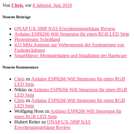
Von
Chris
, vor
8 Jahren
4. Juni 2018
Neueste Beiträge
QNAP UX-500P NAS Erweiterungsgehäuse Review
Arduino ESP8266 Wifi Steuerung für einen RGB LED Strip
Photostream: Schottland
433 MHz Antenne zur Verbesserung der Ansteuerung von
Funksteckdosen
SmartMirror: Montageplatten und Installation der Hardware
Neueste Kommentare
Chris
zu
Arduino ESP8266 Wifi Steuerung für einen RGB
LED Strip
Niklas
zu
Arduino ESP8266 Wifi Steuerung für einen RGB
LED Strip
Chris
zu
Arduino ESP8266 Wifi Steuerung für einen RGB
LED Strip
Wolfgang Hoss
zu
Arduino ESP8266 Wifi Steuerung für
einen RGB LED Strip
Hubert Reiter
zu
QNAP UX-500P NAS
Erweiterungsgehäuse Review