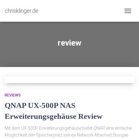
chrisklinger.de
NAVIG
UMSC
review
REVIEWS
QNAP UX-500P NAS
Erweiterungsgehäuse Review
Mit dem UX-500P Erweiterungsgehäuse bietet QNAP eine einfache
Möglichkeit den Speicherplatz seines Network Attached Storgae