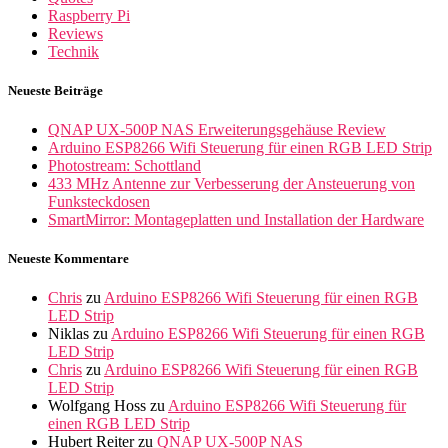
Raspberry Pi
Reviews
Technik
Neueste Beiträge
QNAP UX-500P NAS Erweiterungsgehäuse Review
Arduino ESP8266 Wifi Steuerung für einen RGB LED Strip
Photostream: Schottland
433 MHz Antenne zur Verbesserung der Ansteuerung von
Funksteckdosen
SmartMirror: Montageplatten und Installation der Hardware
Neueste Kommentare
Chris
zu
Arduino ESP8266 Wifi Steuerung für einen RGB
LED Strip
Niklas
zu
Arduino ESP8266 Wifi Steuerung für einen RGB
LED Strip
Chris
zu
Arduino ESP8266 Wifi Steuerung für einen RGB
LED Strip
Wolfgang Hoss
zu
Arduino ESP8266 Wifi Steuerung für
einen RGB LED Strip
Hubert Reiter
zu
QNAP UX-500P NAS