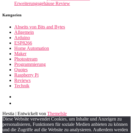
Erweiterungsgehäuse Review
Kategorien
Abseits von Bits and Bytes
Allgemein
Arduino
ESP8266
Home Automation
Maker
Photostream
Programmierung
Quotes
Raspberry Pi
Reviews
Technik
Hestia | Entwickelt von
ThemeIsle
Diese Website verwendet Cookies, um Inhalte und Anzeigen zu
personalisieren, Funktionen für soziale Medien anbieten zu können
und die Zugriffe auf die Website zu analysieren. Außerdem werden