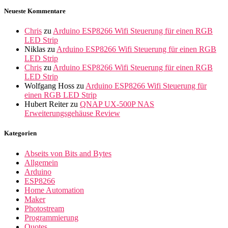
Neueste Kommentare
Chris
zu
Arduino ESP8266 Wifi Steuerung für einen RGB
LED Strip
Niklas
zu
Arduino ESP8266 Wifi Steuerung für einen RGB
LED Strip
Chris
zu
Arduino ESP8266 Wifi Steuerung für einen RGB
LED Strip
Wolfgang Hoss
zu
Arduino ESP8266 Wifi Steuerung für
einen RGB LED Strip
Hubert Reiter
zu
QNAP UX-500P NAS
Erweiterungsgehäuse Review
Kategorien
Abseits von Bits and Bytes
Allgemein
Arduino
ESP8266
Home Automation
Maker
Photostream
Programmierung
Quotes