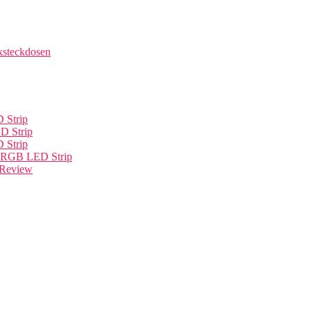
ksteckdosen
 Strip
D Strip
 Strip
n RGB LED Strip
Review