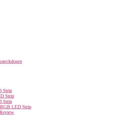
ksteckdosen
 Strip
D Strip
 Strip
n RGB LED Strip
Review