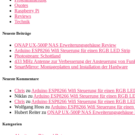
Quotes
Raspberry Pi
Reviews
Technik
Neueste Beiträge
QNAP UX-500P NAS Erweiterungsgehäuse Review
Arduino ESP8266 Wifi Steuerung für einen RGB LED Strip
Photostream: Schottland
433 MHz Antenne zur Verbesserung der Ansteuerung von Fun
SmartMirror: Montageplatten und Installation der Hardware
Neueste Kommentare
Chris
zu
Arduino ESP8266 Wifi Steuerung für einen RGB LED
Niklas
zu
Arduino ESP8266 Wifi Steuerung für einen RGB LE
Chris
zu
Arduino ESP8266 Wifi Steuerung für einen RGB LED
Wolfgang Hoss
zu
Arduino ESP8266 Wifi Steuerung für eine
Hubert Reiter
zu
QNAP UX-500P NAS Erweiterungsgehäuse 
Kategorien