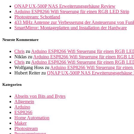
QNAP UX-500P NAS Erweiterungsgehäuse Review
Arduino ESP8266 Wifi Steuerung für einen RGB LED Strip
Photostream: Schottland
433 MHz Antenne zur Verbesserung der Ansteuerung von Fun
SmartMirror: Montageplatten und Installation der Hardware
Neueste Kommentare
Chris
zu
Arduino ESP8266 Wifi Steuerung für einen RGB LED
Niklas
zu
Arduino ESP8266 Wifi Steuerung für einen RGB LE
Chris
zu
Arduino ESP8266 Wifi Steuerung für einen RGB LED
Wolfgang Hoss
zu
Arduino ESP8266 Wifi Steuerung für eine
Hubert Reiter
zu
QNAP UX-500P NAS Erweiterungsgehäuse 
Kategorien
Abseits von Bits and Bytes
Allgemein
Arduino
ESP8266
Home Automation
Maker
Photostream
Programmierung